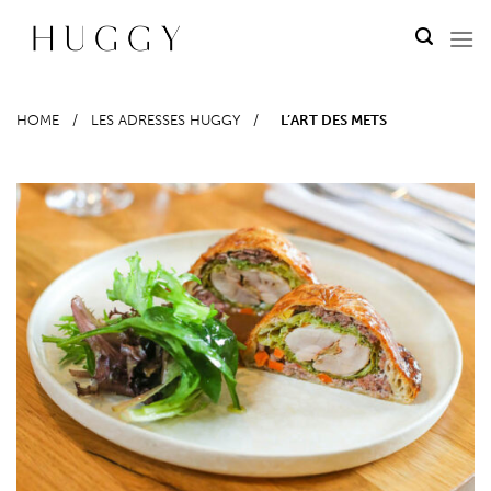
Passer
au
contenu
HOME
/
LES ADRESSES HUGGY
/
L’ART DES METS