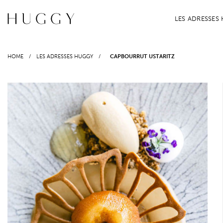
Passer
au
LES ADRESSES
contenu
HOME
/
LES ADRESSES HUGGY
/
CAPBOURRUT USTARITZ