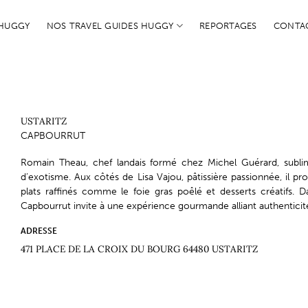
 HUGGY
NOS TRAVEL GUIDES HUGGY
REPORTAGES
CONTA
USTARITZ
CAPBOURRUT
Romain Theau, chef landais formé chez Michel Guérard, sublim
d’exotisme. Aux côtés de Lisa Vajou, pâtissière passionnée, il pro
plats raffinés comme le foie gras poêlé et desserts créatifs. 
Capbourrut invite à une expérience gourmande alliant authenticité 
ADRESSE
471 PLACE DE LA CROIX DU BOURG 64480 USTARITZ