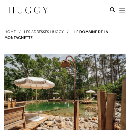
Passer
au
contenu
HOME
/
LES ADRESSES HUGGY
/
LE DOMAINE DE LA
MONTAGNETTE