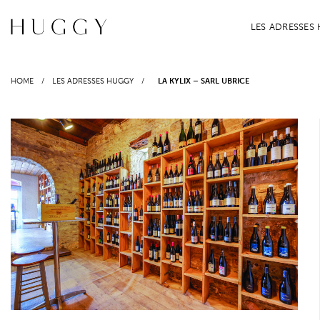
Passer
au
LES ADRESSES
contenu
HOME
/
LES ADRESSES HUGGY
/
LA KYLIX – SARL UBRICE